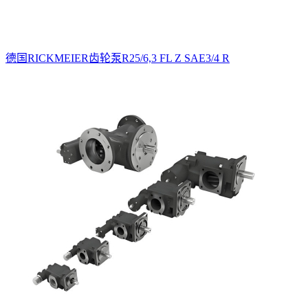
德国RICKMEIER齿轮泵R25/6,3 FL Z SAE3/4 R