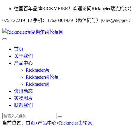
德国百年品牌RICKMEIER！欢迎访问Rickmeier瑞克梅
0755-27219112 手机：17620301939（微信同号）
|
sales@deppre.
首页
关于我们
产品中心
Rickmeier泵
Rickmeier齿轮泵
Rickmeier阀
资讯动态
实物图片
联系我们
当前位置：
首页
>
产品中心
>
Rickmeier齿轮泵