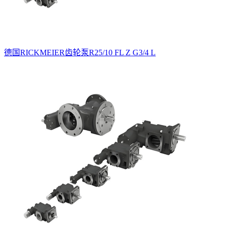
德国RICKMEIER齿轮泵R25/10 FL Z G3/4 L