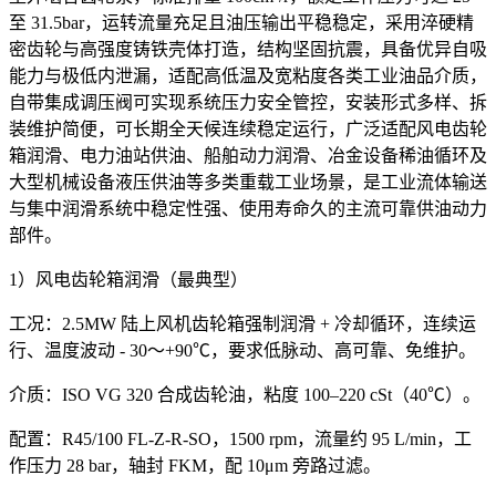
至 31.5bar，运转流量充足且油压输出平稳稳定，采用淬硬精
密齿轮与高强度铸铁壳体打造，结构坚固抗震，具备优异自吸
能力与极低内泄漏，适配高低温及宽粘度各类工业油品介质，
自带集成调压阀可实现系统压力安全管控，安装形式多样、拆
装维护简便，可长期全天候连续稳定运行，广泛适配风电齿轮
箱润滑、电力油站供油、船舶动力润滑、冶金设备稀油循环及
大型机械设备液压供油等多类重载工业场景，是工业流体输送
与集中润滑系统中稳定性强、使用寿命久的主流可靠供油动力
部件。
1）风电齿轮箱润滑（最典型）
工况：2.5MW 陆上风机齿轮箱强制润滑 + 冷却循环，连续运
行、温度波动 - 30～+90℃，要求低脉动、高可靠、免维护。
介质：ISO VG 320 合成齿轮油，粘度 100–220 cSt（40℃）。
配置：R45/100 FL‑Z‑R‑SO，1500 rpm，流量约 95 L/min，工
作压力 28 bar，轴封 FKM，配 10μm 旁路过滤。